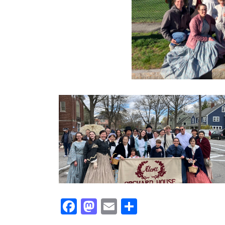
F
M
E
共
ac
as
m
有