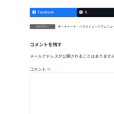
e
to
ai
Facebook
b
d
l
X
o
o
オーチャード・ハウスミュージアムニュ
カテゴリー
o
n
k
コメントを残す
メールアドレスが公開されることはありませ
コメント
※