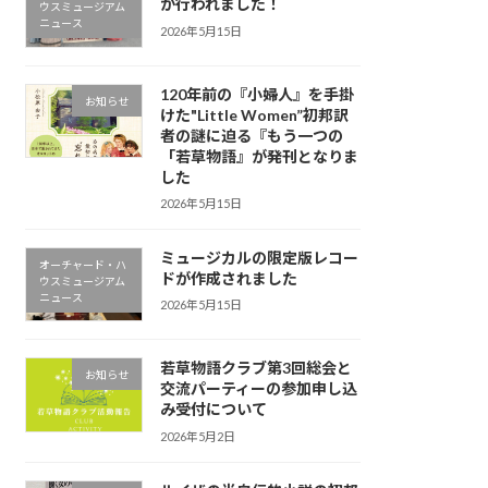
が行われました！
ウスミュージアム
ニュース
2026年5月15日
120年前の『小婦人』を手掛
お知らせ
けた"Little Women”初邦訳
者の謎に迫る『もう一つの
「若草物語』が発刊となりま
した
2026年5月15日
ミュージカルの限定版レコー
オーチャード・ハ
ドが作成されました
ウスミュージアム
ニュース
2026年5月15日
若草物語クラブ第3回総会と
お知らせ
交流パーティーの参加申し込
み受付について
2026年5月2日