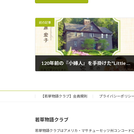
前の記事
120年前の『小婦人』を手掛けた"Little Women”初邦訳者の謎に迫る『もう一つの「若草物語』が発刊となりました
2026年5月15日
【若草物語クラブ】会員規則
プライバシーポリシ
若草物語クラブ
若草物語クラブはアメリカ・マサチューセッツ州コンコード