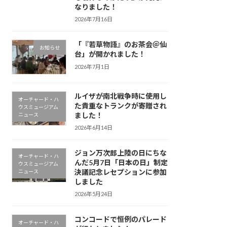
なりました！
2026年7月16日
「『若草物語』のお茶会＠仙
お知らせ
台」が開かれました！
2026年7月1日
ルイザが南北戦争時に使用し
オーチャード・ハ
た貴重なトランクが寄贈され
ウスミュージアム
ました！
ニュース
2026年6月14日
ジョン万次郎上陸の日にちな
オーチャード・ハ
んだ5月7日「日本の日」制定
ウスミュージアム
決議記念レセプションに参加
ニュース
しました
2026年5月24日
コンコードで恒例のパレード
オーチャード・ハ