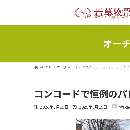
コ
ナ
ン
ビ
テ
ゲ
ン
ー
ツ
シ
へ
ョ
オー
ス
ン
キ
に
ッ
移
プ
動
ABOUT
オーチャード・ハウスミュージアムニュース
コンコードで恒例のパ
最
2026年5月15日
2026年5月15日
Wakak
終
更
新
日