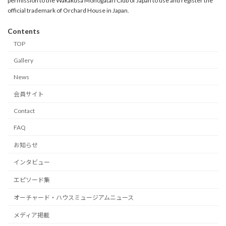
permission to the Wakakusa Monogatari Club of Japan to use and register the
official trademark of Orchard House in Japan.
Contents
TOP
Gallery
News
会員サイト
Contact
FAQ
お知らせ
インタビュー
エピソード集
オーチャード・ハウスミュージアムニュース
メディア掲載