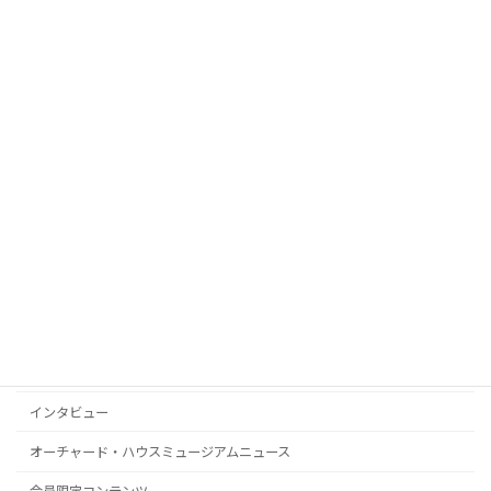
ルイザの半自伝的小説の初邦訳『働く女
お知らせ
の物語』が発刊されました！
2026年5月2日
6月に開かれる「『若草物語』のお茶会
お知らせ
＠仙台」のお知らせ
2026年4月7日
カテゴリー
お知らせ
メディア掲載
インタビュー
オーチャード・ハウスミュージアムニュース