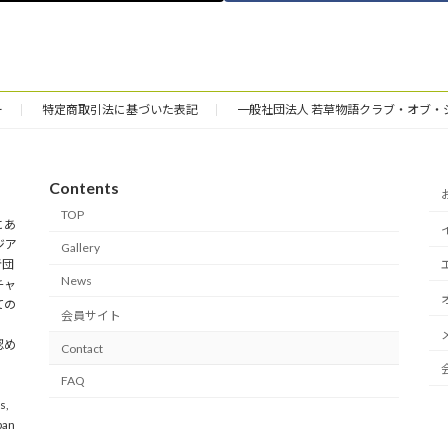
ー
特定商取引法に基づいた表記
一般社団法人 若草物語クラブ・オブ・
Contents
TOP
にあ
ジア
Gallery
者団
News
チャ
ての
会員サイト
認め
Contact
FAQ
s,
pan