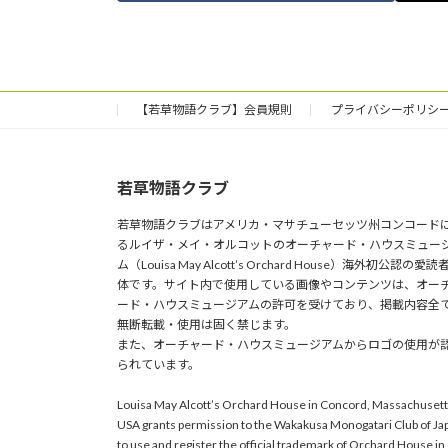
o
o
o
n
k
【若草物語クラブ】会員規則
プライバシーポリシ
若草物語クラブ
若草物語クラブはアメリカ・マサチューセッツ州コンコード
るルイザ・メイ・オルコットのオーチャード・ハウスミュー
ム（Louisa May Alcott’s Orchard House）海外初公認の愛読
体です。サイト内で使用している画像やコンテンツは、オー
ード・ハウスミュージアムの許可を受けており、掲載内容全
無断転載・使用は固く禁じます。
また、オーチャード・ハウスミュージアムからロゴの使用が
られています。
Louisa May Alcott’s Orchard House in Concord, Massachusett
USA grants permission to the Wakakusa Monogatari Club of Ja
to use and register the official trademark of Orchard House in