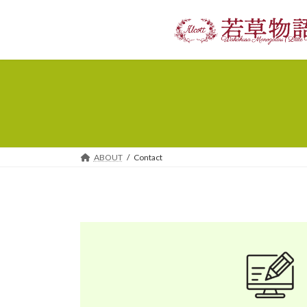
コ
ナ
ン
ビ
テ
ゲ
ン
ー
ツ
シ
へ
ョ
ス
ン
キ
に
ッ
移
プ
動
ABOUT
Contact