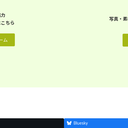
協力
写真・素
はこちら
ーム
Bluesky