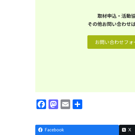
取材申込・活動
その他お問い合わせ
お問い合わせフォ
F
M
E
共
ac
as
m
有
e
to
ai
Facebook
b
d
l
X